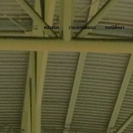
หน้าแรก
วาระการพัฒนา
กรณีศึกษา