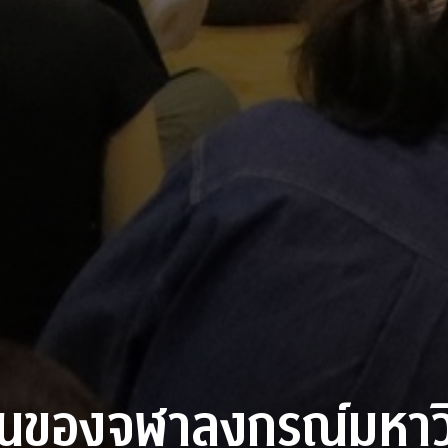
านของจุฬาลงกรณ์มหาว